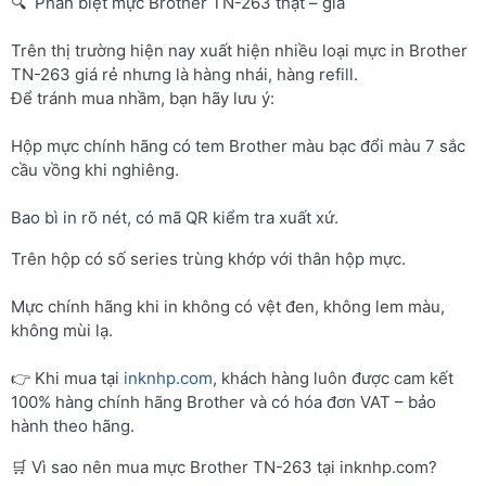
🔍 Phân biệt mực Brother TN-263 thật – giả
Trên thị trường hiện nay xuất hiện nhiều loại mực in Brother
TN-263 giá rẻ nhưng là hàng nhái, hàng refill.
Để tránh mua nhầm, bạn hãy lưu ý:
Hộp mực chính hãng có tem Brother màu bạc đổi màu 7 sắc
cầu vồng khi nghiêng.
Bao bì in rõ nét, có mã QR kiểm tra xuất xứ.
Trên hộp có số series trùng khớp với thân hộp mực.
Mực chính hãng khi in không có vệt đen, không lem màu,
không mùi lạ.
👉 Khi mua tại
inknhp.com
, khách hàng luôn được cam kết
100% hàng chính hãng Brother và có hóa đơn VAT – bảo
hành theo hãng.
🛒 Vì sao nên mua mực Brother TN-263 tại inknhp.com?