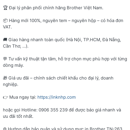
🏆 Đại lý phân phối chính hãng Brother Việt Nam.
📦 Hàng mới 100%, nguyên tem – nguyên hộp – có hóa đơn
VAT.
🚚 Giao hàng nhanh toàn quốc (Hà Nội, TP.HCM, Đà Nẵng,
Cần Thơ, …).
💬 Tư vấn kỹ thuật tận tâm, hỗ trợ chọn mực phù hợp với từng
dòng máy.
🎁 Giá ưu đãi – chính sách chiết khấu cho đại lý, doanh
nghiệp.
👉 Mua ngay tại:
https://inknhp.com
hoặc gọi Hotline: 0906 355 239 để được báo giá nhanh và
ưu đãi tốt nhất.
⚙️ Hướng dẫn bảo quản và sử dụng mực in Brother TN-263