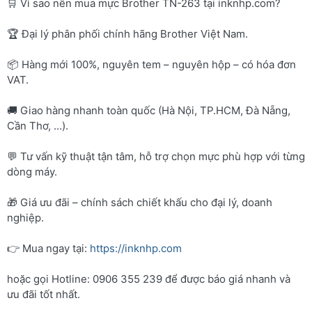
🛒 Vì sao nên mua mực Brother TN-263 tại inknhp.com?
🏆 Đại lý phân phối chính hãng Brother Việt Nam.
📦 Hàng mới 100%, nguyên tem – nguyên hộp – có hóa đơn
VAT.
🚚 Giao hàng nhanh toàn quốc (Hà Nội, TP.HCM, Đà Nẵng,
Cần Thơ, …).
💬 Tư vấn kỹ thuật tận tâm, hỗ trợ chọn mực phù hợp với từng
dòng máy.
🎁 Giá ưu đãi – chính sách chiết khấu cho đại lý, doanh
nghiệp.
👉 Mua ngay tại:
https://inknhp.com
hoặc gọi Hotline: 0906 355 239 để được báo giá nhanh và
ưu đãi tốt nhất.