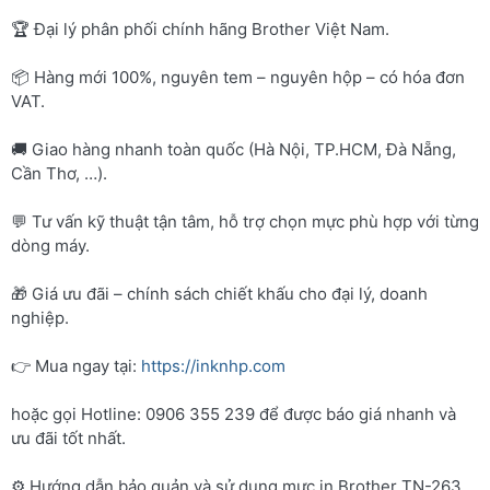
🏆 Đại lý phân phối chính hãng Brother Việt Nam.
📦 Hàng mới 100%, nguyên tem – nguyên hộp – có hóa đơn
VAT.
🚚 Giao hàng nhanh toàn quốc (Hà Nội, TP.HCM, Đà Nẵng,
Cần Thơ, …).
💬 Tư vấn kỹ thuật tận tâm, hỗ trợ chọn mực phù hợp với từng
dòng máy.
🎁 Giá ưu đãi – chính sách chiết khấu cho đại lý, doanh
nghiệp.
👉 Mua ngay tại:
https://inknhp.com
hoặc gọi Hotline: 0906 355 239 để được báo giá nhanh và
ưu đãi tốt nhất.
⚙️ Hướng dẫn bảo quản và sử dụng mực in Brother TN-263