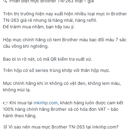
🔍 Phân biệt mực Brother TN-263 thật – giả
Trên thị trường hiện nay xuất hiện nhiều loại mực in Brother
TN-263 giá rẻ nhưng là hàng nhái, hàng refill.
Để tránh mua nhầm, bạn hãy lưu ý:
Hộp mực chính hãng có tem Brother màu bạc đổi màu 7 sắc
cầu vồng khi nghiêng.
Bao bì in rõ nét, có mã QR kiểm tra xuất xứ.
Trên hộp có số series trùng khớp với thân hộp mực.
Mực chính hãng khi in không có vệt đen, không lem màu,
không mùi lạ.
👉 Khi mua tại
inknhp.com
, khách hàng luôn được cam kết
100% hàng chính hãng Brother và có hóa đơn VAT – bảo
hành theo hãng.
🛒 Vì sao nên mua mực Brother TN-263 tại inknhp.com?