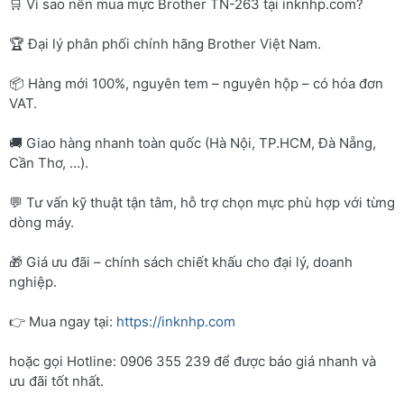
🛒 Vì sao nên mua mực Brother TN-263 tại inknhp.com?
🏆 Đại lý phân phối chính hãng Brother Việt Nam.
📦 Hàng mới 100%, nguyên tem – nguyên hộp – có hóa đơn
VAT.
🚚 Giao hàng nhanh toàn quốc (Hà Nội, TP.HCM, Đà Nẵng,
Cần Thơ, …).
💬 Tư vấn kỹ thuật tận tâm, hỗ trợ chọn mực phù hợp với từng
dòng máy.
🎁 Giá ưu đãi – chính sách chiết khấu cho đại lý, doanh
nghiệp.
👉 Mua ngay tại:
https://inknhp.com
hoặc gọi Hotline: 0906 355 239 để được báo giá nhanh và
ưu đãi tốt nhất.