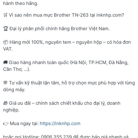
hành theo hãng.
🛒 Vì sao nên mua mực Brother TN-263 tại inknhp.com?
🏆 Đại lý phân phối chính hãng Brother Việt Nam.
📦 Hàng mới 100%, nguyên tem – nguyên hộp – có hóa đơn
VAT.
🚚 Giao hàng nhanh toàn quốc (Hà Nội, TP.HCM, Đà Nẵng,
Cần Thơ, …).
💬 Tư vấn kỹ thuật tận tâm, hỗ trợ chọn mực phù hợp với từng
dòng máy.
🎁 Giá ưu đãi – chính sách chiết khấu cho đại lý, doanh
nghiệp.
👉 Mua ngay tại:
https://inknhp.com
hoặc gọi Hotline: 0906 355 239 để được báo giá nhanh và