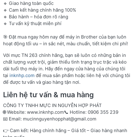
🔹 Giao hàng toàn quốc
🔹 Cam kết hàng chính hãng 100%
🔹 Bảo hành – hóa đơn rõ ràng
🔹 Tư vấn kỹ thuật miễn phí
🎯 Đặt mua ngay hôm nay để máy in Brother của bạn luôn
hoạt động tối ưu – in sắc nét, màu chuẩn, tiết kiệm chi phí!
Với mực TN 263 chính hãng, bạn sẽ luôn có những bản in
chất lượng vượt trội, giảm thiểu tình trạng trục trặc và kéo
dài tuổi thọ máy in. Hãy đến ngay cửa hàng của chúng tôi
tại
inknhp.com
để mua sản phẩm hoặc liên hệ với chúng tôi
để được tư vấn và giao hàng tận nơi.
Liên hệ tư vấn & mua hàng
CÔNG TY TNHH MỰC IN NGUYỄN HỢP PHÁT
🌐 Website:
www.inknhp.com
📞 Hotline: 0906 355 239
📧 Email:
mucinnguyenhopphat@gmail.com
👉 Cam kết: Hàng chính hãng – Giá tốt – Giao hàng nhanh