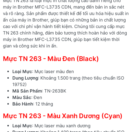
Mực TN 263 là loại mực in chất lượng cao dành riêng cho
máy in Brother MFC-L3735 CDN, mang đến bản in sắc nét
và rõ ràng. Sản phẩm được thiết kế để tối ưu hóa hiệu suất in
ấn của máy in Brother, giúp bạn có những bản in chất lượng
cao với chi phí vận hành tiết kiệm. Chúng tôi cung cấp mực
TN 263 chính hãng, đảm bảo tương thích hoàn hảo với dòng
máy in Brother MFC-L3735 CDN, giúp bạn tiết kiệm thời
gian và công sức khi in ấn.
Mực TN 263 - Màu Đen (Black)
Loại Mực
: Mực laser màu đen
Dung Lượng
: Khoảng 1.500 trang (theo tiêu chuẩn ISO
19752)
Mã Sản Phẩm
: TN-263BK
Màu Sắc
: Đen
Bảo Hành
: 12 tháng
Mực TN 263 - Màu Xanh Dương (Cyan)
Loại Mực
: Mực laser màu xanh dương