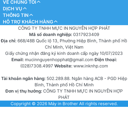
VỀ CHÚNG TÔI
DỊCH VỤ
THÔNG TIN
HỖ TRỢ KHÁCH HÀNG
CÔNG TY TNHH MỰC IN NGUYỄN HỢP PHÁT
Mã số doanh nghiệp:
0317923409
Địa chỉ:
668/48B Quốc lộ 13, Phường Hiệp Bình, Thành phố Hồ
Chí Minh, Việt Nam
Giấy chứng nhận đăng ký kinh doanh cấp ngày 10/07/2023
Email:
mucinnguyenhopphat@gmail.com
Điện thoại:
(028)7308.4997
Website:
www.inknhp.com
Tài khoản ngân hàng:
502.289.88. Ngân hàng ACB - PGD Hiệp
Bình, Thành phố Hồ Chí Minh
Đơn vị thụ hưởng:
CÔNG TY TNHH MỰC IN NGUYỄN HỢP
PHÁT
Copyright © 2026
Máy in Brother
All rights reserved.