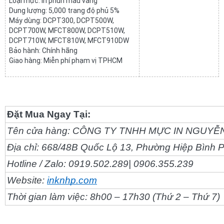
Loại mực: In phun màu vàng
Dung lượng: 5,000 trang độ phủ 5%
Máy dùng: DCPT300, DCPT500W, 
DCPT700W, MFCT800W, DCPT510W, 
DCPT710W, MFCT810W, MFCT910DW
Bảo hành: Chính hãng
Giao hàng: Miễn phí phạm vị TPHCM
Đặt Mua Ngay Tại:
Tên cửa hàng: CÔNG TY TNHH MỰC IN NGUYỄ
Địa chỉ: 668/48B Quốc Lộ 13, Phường Hiệp Bình
Hotline / Zalo: 0919.502.289| 0906.355.239
Website:
inknhp.com
Thời gian làm việc: 8h00 – 17h30 (Thứ 2 – Thứ 7)