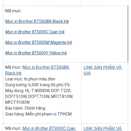
Mã mực: 
Mực in Brother BTD60BK Black Ink
Mực in Brother BT5000C Cyan Ink
Mực in Brother BT5000M Magenta Ink
Mực in Brother BT5000Y Yellow Ink
Mã mực: 
Mực in Brother BTD60BK 
LINK SẢN PHẨM VÀ 
Black Ink
GIÁ
Loại mực: In phun màu đen
Dung lượng: 6,500 trang độ phủ 5%
Máy dùng: HL-T4000DW, DCP-T220,  
DCPT510W, DCPT710W, MFCT810W, 
MFCT910DW
Bảo hành: Chính hãng
Giao hàng: Miễn phí phạm vị TPHCM
Mã mực: 
Mực in Brother BT5000C Cyan 
LINK SẢN PHẨM VÀ 