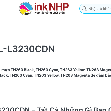
Nhập từ khóa tìm k
N
 HL-L3230CDN
g mực TN263 Black, TN263 Cyan, TN263 Yellow, TN263 Mage
Black, TN263 Cyan, TN263 Yellow, TN263 Magenta để đảm bả
3230CDN – Tất Cả Những Gì Bạn 