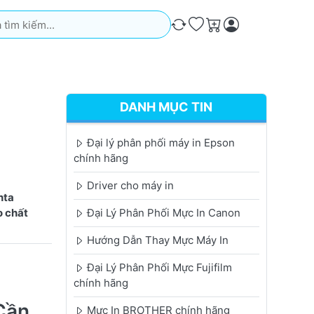
iếm. Kết quả sẽ tự động xuất hiện khi bạn nhập. Nhấn phím Ente
So sánh
Ưa thích
Giỏ hàng
DANH MỤC TIN
Đại lý phân phối máy in Epson
chính hãng
Driver cho máy in
nta
o chất
Đại Lý Phân Phối Mực In Canon
Hướng Dẫn Thay Mực Máy In
Đại Lý Phân Phối Mực Fujifilm
chính hãng
Cần
Mực In BROTHER chính hãng