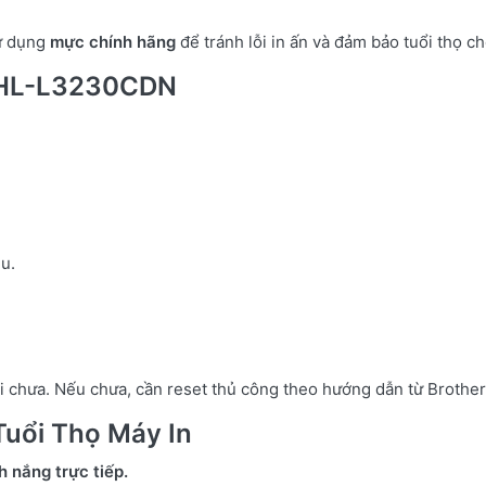
sử dụng
mực chính hãng
để tránh lỗi in ấn và đảm bảo tuổi thọ c
 HL-L3230CDN
u.
chưa. Nếu chưa, cần reset thủ công theo hướng dẫn từ Brother
uổi Thọ Máy In
h nắng trực tiếp.