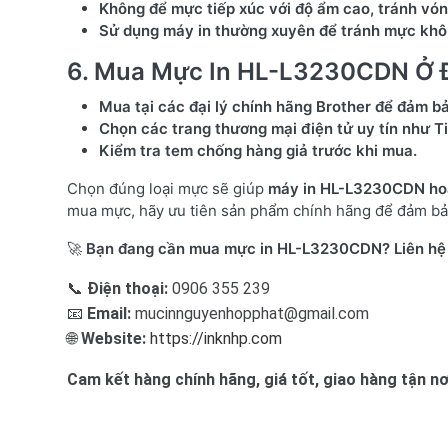
Không để mực tiếp xúc với độ ẩm cao, tránh vón
Sử dụng máy in thường xuyên để tránh mực khô,
6. Mua Mực In HL-L3230CDN Ở 
Mua tại các đại lý chính hãng Brother để đảm b
Chọn các trang thương mại điện tử uy tín như T
Kiểm tra tem chống hàng giả trước khi mua.
Chọn đúng loại mực sẽ giúp
máy in HL-L3230CDN hoạt 
mua mực, hãy ưu tiên sản phẩm chính hãng để đảm bảo
🚀
Bạn đang cần mua mực in HL-L3230CDN? Liên hệ n
📞
Điện thoại:
0906 355 239
📧
Email:
mucinnguyenhopphat@gmail.com
🌐
Website:
https://inknhp.com
Cam kết hàng chính hãng, giá tốt, giao hàng tận nơi