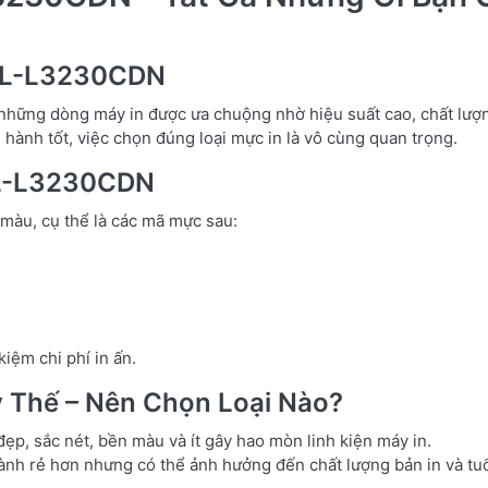
r HL-L3230CDN
hững dòng máy in được ưa chuộng nhờ hiệu suất cao, chất lượn
 hành tốt, việc chọn đúng loại mực in là vô cùng quan trọng.
HL-L3230CDN
àu, cụ thể là các mã mực sau:
iệm chi phí in ấn.
 Thế – Nên Chọn Loại Nào?
đẹp, sắc nét, bền màu và ít gây hao mòn linh kiện máy in.
hành rẻ hơn nhưng có thể ảnh hưởng đến chất lượng bản in và tuổ