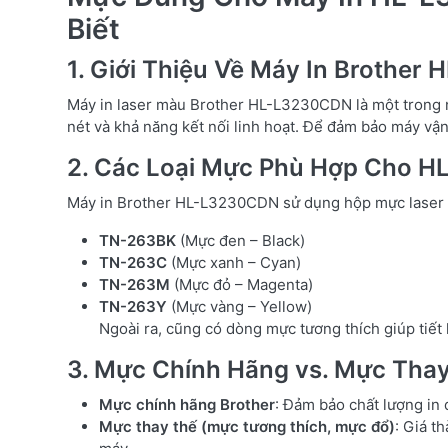
Biết
1. Giới Thiệu Về Máy In Brothe
Máy in laser màu Brother HL-L3230CDN là một trong n
nét và khả năng kết nối linh hoạt. Để đảm bảo máy vận
2. Các Loại Mực Phù Hợp Cho 
Máy in Brother HL-L3230CDN sử dụng hộp mực laser m
TN-263BK
(Mực đen – Black)
TN-263C
(Mực xanh – Cyan)
TN-263M
(Mực đỏ – Magenta)
TN-263Y
(Mực vàng – Yellow)
Ngoài ra, cũng có dòng mực tương thích giúp tiết k
3. Mực Chính Hãng vs. Mực Thay
Mực chính hãng Brother
: Đảm bảo chất lượng in 
Mực thay thế (mực tương thích, mực đổ)
: Giá t