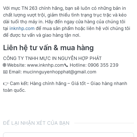
Với mực TN 263 chính hãng, bạn sẽ luôn có những bản in
chất lượng vượt trội, giảm thiểu tình trạng trục trặc và kéo
dài tuổi thọ máy in. Hãy đến ngay cửa hàng của chúng tôi
tại
inknhp.com
để mua sản phẩm hoặc liên hệ với chúng tôi
để được tư vấn và giao hàng tận nơi.
Liên hệ tư vấn & mua hàng
CÔNG TY TNHH MỰC IN NGUYỄN HỢP PHÁT
🌐 Website:
www.inknhp.com
📞 Hotline: 0906 355 239
📧 Email:
mucinnguyenhopphat@gmail.com
👉 Cam kết: Hàng chính hãng – Giá tốt – Giao hàng nhanh
toàn quốc.
ĐỂ LẠI NHẬN XÉT CỦA BẠN