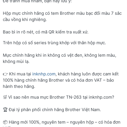
Để tránh mua nhầm, bạn hãy lưu ý:
Hộp mực chính hãng có tem Brother màu bạc đổi màu 7 sắc
cầu vồng khi nghiêng.
Bao bì in rõ nét, có mã QR kiểm tra xuất xứ.
Trên hộp có số series trùng khớp với thân hộp mực.
Mực chính hãng khi in không có vệt đen, không lem màu,
không mùi lạ.
👉 Khi mua tại
inknhp.com
, khách hàng luôn được cam kết
100% hàng chính hãng Brother và có hóa đơn VAT – bảo
hành theo hãng.
🛒 Vì sao nên mua mực Brother TN-263 tại inknhp.com?
🏆 Đại lý phân phối chính hãng Brother Việt Nam.
📦 Hàng mới 100%, nguyên tem – nguyên hộp – có hóa đơn