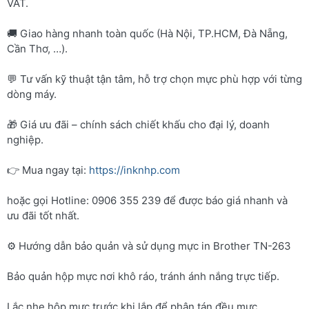
VAT.
🚚 Giao hàng nhanh toàn quốc (Hà Nội, TP.HCM, Đà Nẵng,
Cần Thơ, …).
💬 Tư vấn kỹ thuật tận tâm, hỗ trợ chọn mực phù hợp với từng
dòng máy.
🎁 Giá ưu đãi – chính sách chiết khấu cho đại lý, doanh
nghiệp.
👉 Mua ngay tại:
https://inknhp.com
hoặc gọi Hotline: 0906 355 239 để được báo giá nhanh và
ưu đãi tốt nhất.
⚙️ Hướng dẫn bảo quản và sử dụng mực in Brother TN-263
Bảo quản hộp mực nơi khô ráo, tránh ánh nắng trực tiếp.
Lắc nhẹ hộp mực trước khi lắp để phân tán đều mực.