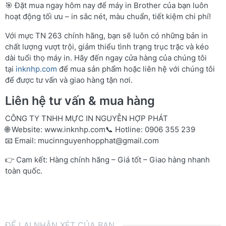
🎯 Đặt mua ngay hôm nay để máy in Brother của bạn luôn
hoạt động tối ưu – in sắc nét, màu chuẩn, tiết kiệm chi phí!
Với mực TN 263 chính hãng, bạn sẽ luôn có những bản in
chất lượng vượt trội, giảm thiểu tình trạng trục trặc và kéo
dài tuổi thọ máy in. Hãy đến ngay cửa hàng của chúng tôi
tại
inknhp.com
để mua sản phẩm hoặc liên hệ với chúng tôi
để được tư vấn và giao hàng tận nơi.
Liên hệ tư vấn & mua hàng
CÔNG TY TNHH MỰC IN NGUYỄN HỢP PHÁT
🌐 Website:
www.inknhp.com
📞 Hotline: 0906 355 239
📧 Email:
mucinnguyenhopphat@gmail.com
👉 Cam kết: Hàng chính hãng – Giá tốt – Giao hàng nhanh
toàn quốc.
ĐỂ LẠI NHẬN XÉT CỦA BẠN