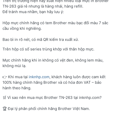
Trên thị trường hiện nay xuất hiện nhiều loại mực in Brother
TN-263 giá rẻ nhưng là hàng nhái, hàng refill.
Để tránh mua nhầm, bạn hãy lưu ý:
Hộp mực chính hãng có tem Brother màu bạc đổi màu 7 sắc
cầu vồng khi nghiêng.
Bao bì in rõ nét, có mã QR kiểm tra xuất xứ.
Trên hộp có số series trùng khớp với thân hộp mực.
Mực chính hãng khi in không có vệt đen, không lem màu,
không mùi lạ.
👉 Khi mua tại
inknhp.com
, khách hàng luôn được cam kết
100% hàng chính hãng Brother và có hóa đơn VAT – bảo
hành theo hãng.
🛒 Vì sao nên mua mực Brother TN-263 tại inknhp.com?
🏆 Đại lý phân phối chính hãng Brother Việt Nam.