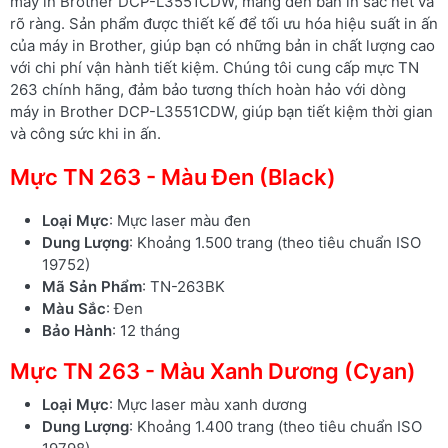
máy in Brother DCP-L3551CDW, mang đến bản in sắc nét và
rõ ràng. Sản phẩm được thiết kế để tối ưu hóa hiệu suất in ấn
của máy in Brother, giúp bạn có những bản in chất lượng cao
với chi phí vận hành tiết kiệm. Chúng tôi cung cấp mực TN
263 chính hãng, đảm bảo tương thích hoàn hảo với dòng
máy in Brother DCP-L3551CDW, giúp bạn tiết kiệm thời gian
và công sức khi in ấn.
Mực TN 263 - Màu Đen (Black)
Loại Mực
: Mực laser màu đen
Dung Lượng
: Khoảng 1.500 trang (theo tiêu chuẩn ISO
19752)
Mã Sản Phẩm
: TN-263BK
Màu Sắc
: Đen
Bảo Hành
: 12 tháng
Mực TN 263 - Màu Xanh Dương (Cyan)
Loại Mực
: Mực laser màu xanh dương
Dung Lượng
: Khoảng 1.400 trang (theo tiêu chuẩn ISO