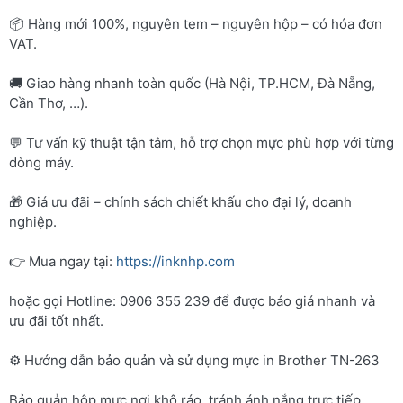
📦 Hàng mới 100%, nguyên tem – nguyên hộp – có hóa đơn
VAT.
🚚 Giao hàng nhanh toàn quốc (Hà Nội, TP.HCM, Đà Nẵng,
Cần Thơ, …).
💬 Tư vấn kỹ thuật tận tâm, hỗ trợ chọn mực phù hợp với từng
dòng máy.
🎁 Giá ưu đãi – chính sách chiết khấu cho đại lý, doanh
nghiệp.
👉 Mua ngay tại:
https://inknhp.com
hoặc gọi Hotline: 0906 355 239 để được báo giá nhanh và
ưu đãi tốt nhất.
⚙️ Hướng dẫn bảo quản và sử dụng mực in Brother TN-263
Bảo quản hộp mực nơi khô ráo, tránh ánh nắng trực tiếp.