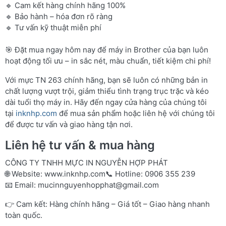
🔹 Cam kết hàng chính hãng 100%
🔹 Bảo hành – hóa đơn rõ ràng
🔹 Tư vấn kỹ thuật miễn phí
🎯 Đặt mua ngay hôm nay để máy in Brother của bạn luôn
hoạt động tối ưu – in sắc nét, màu chuẩn, tiết kiệm chi phí!
Với mực TN 263 chính hãng, bạn sẽ luôn có những bản in
chất lượng vượt trội, giảm thiểu tình trạng trục trặc và kéo
dài tuổi thọ máy in. Hãy đến ngay cửa hàng của chúng tôi
tại
inknhp.com
để mua sản phẩm hoặc liên hệ với chúng tôi
để được tư vấn và giao hàng tận nơi.
Liên hệ tư vấn & mua hàng
CÔNG TY TNHH MỰC IN NGUYỄN HỢP PHÁT
🌐 Website:
www.inknhp.com
📞 Hotline: 0906 355 239
📧 Email:
mucinnguyenhopphat@gmail.com
👉 Cam kết: Hàng chính hãng – Giá tốt – Giao hàng nhanh
toàn quốc.