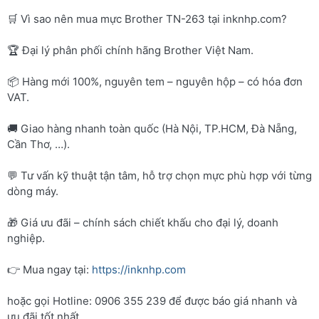
🛒 Vì sao nên mua mực Brother TN-263 tại inknhp.com?
🏆 Đại lý phân phối chính hãng Brother Việt Nam.
📦 Hàng mới 100%, nguyên tem – nguyên hộp – có hóa đơn
VAT.
🚚 Giao hàng nhanh toàn quốc (Hà Nội, TP.HCM, Đà Nẵng,
Cần Thơ, …).
💬 Tư vấn kỹ thuật tận tâm, hỗ trợ chọn mực phù hợp với từng
dòng máy.
🎁 Giá ưu đãi – chính sách chiết khấu cho đại lý, doanh
nghiệp.
👉 Mua ngay tại:
https://inknhp.com
hoặc gọi Hotline: 0906 355 239 để được báo giá nhanh và
ưu đãi tốt nhất.