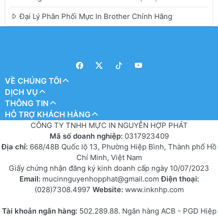
Đại Lý Phân Phối Mực In Brother Chính Hãng
VỀ CHÚNG TÔI
DỊCH VỤ
THÔNG TIN
HỖ TRỢ KHÁCH HÀNG
CÔNG TY TNHH MỰC IN NGUYỄN HỢP PHÁT
Mã số doanh nghiệp:
0317923409
Địa chỉ:
668/48B Quốc lộ 13, Phường Hiệp Bình, Thành phố Hồ
Chí Minh, Việt Nam
Giấy chứng nhận đăng ký kinh doanh cấp ngày 10/07/2023
Email:
mucinnguyenhopphat@gmail.com
Điện thoại:
(028)7308.4997
Website:
www.inknhp.com
Tài khoản ngân hàng:
502.289.88. Ngân hàng ACB - PGD Hiệp