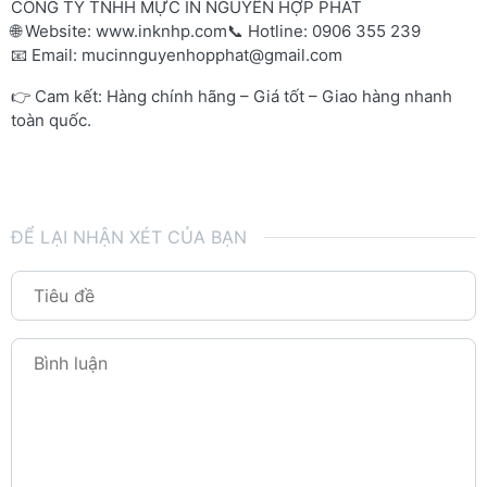
CÔNG TY TNHH MỰC IN NGUYỄN HỢP PHÁT
🌐 Website:
www.inknhp.com
📞 Hotline: 0906 355 239
📧 Email:
mucinnguyenhopphat@gmail.com
👉 Cam kết: Hàng chính hãng – Giá tốt – Giao hàng nhanh
toàn quốc.
ĐỂ LẠI NHẬN XÉT CỦA BẠN