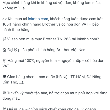
Mực chính hãng khi in không có vệt đen, không lem màu,
không mùi lạ.
👉 Khi mua tại
inknhp.com
, khách hàng luôn được cam kết
100% hàng chính hãng Brother và có hóa đơn VAT – bảo
hành theo hãng.
🛒 Vì sao nên mua mực Brother TN-263 tại inknhp.com?
🏆 Đại lý phân phối chính hãng Brother Việt Nam.
📦 Hàng mới 100%, nguyên tem – nguyên hộp – có hóa đơn
VAT.
🚚 Giao hàng nhanh toàn quốc (Hà Nội, TP.HCM, Đà Nẵng,
Cần Thơ, …).
💬 Tư vấn kỹ thuật tận tâm, hỗ trợ chọn mực phù hợp với từng
dòng máy.
🎁 Giá ưu đãi – chính sách chiết khấu cho đại lý, doanh