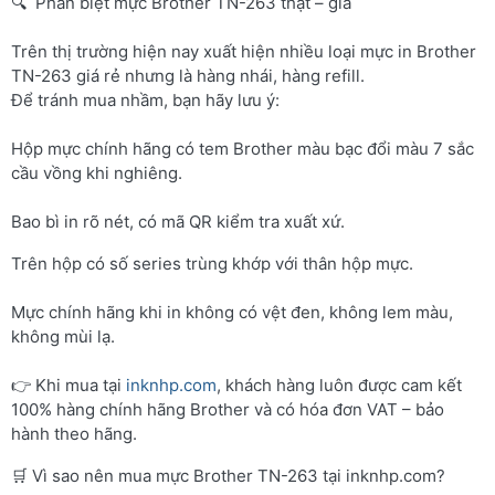
🔍 Phân biệt mực Brother TN-263 thật – giả
Trên thị trường hiện nay xuất hiện nhiều loại mực in Brother
TN-263 giá rẻ nhưng là hàng nhái, hàng refill.
Để tránh mua nhầm, bạn hãy lưu ý:
Hộp mực chính hãng có tem Brother màu bạc đổi màu 7 sắc
cầu vồng khi nghiêng.
Bao bì in rõ nét, có mã QR kiểm tra xuất xứ.
Trên hộp có số series trùng khớp với thân hộp mực.
Mực chính hãng khi in không có vệt đen, không lem màu,
không mùi lạ.
👉 Khi mua tại
inknhp.com
, khách hàng luôn được cam kết
100% hàng chính hãng Brother và có hóa đơn VAT – bảo
hành theo hãng.
🛒 Vì sao nên mua mực Brother TN-263 tại inknhp.com?