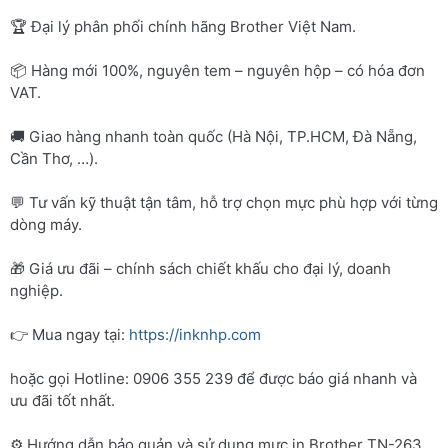
🏆 Đại lý phân phối chính hãng Brother Việt Nam.
📦 Hàng mới 100%, nguyên tem – nguyên hộp – có hóa đơn
VAT.
🚚 Giao hàng nhanh toàn quốc (Hà Nội, TP.HCM, Đà Nẵng,
Cần Thơ, …).
💬 Tư vấn kỹ thuật tận tâm, hỗ trợ chọn mực phù hợp với từng
dòng máy.
🎁 Giá ưu đãi – chính sách chiết khấu cho đại lý, doanh
nghiệp.
👉 Mua ngay tại:
https://inknhp.com
hoặc gọi Hotline: 0906 355 239 để được báo giá nhanh và
ưu đãi tốt nhất.
⚙️ Hướng dẫn bảo quản và sử dụng mực in Brother TN-263