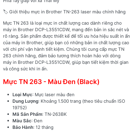
Phía Tây giáp với xã Thái Mỹ
🏷️ Giới thiệu mực in Brother TN-263 laser màu chính hãng
Mực TN 263 là loại mực in chất lượng cao dành riêng cho
máy in Brother DCP-L3551CDW, mang đến bản in sắc nét và
rõ ràng. Sản phẩm được thiết kế để tối ưu hóa hiệu suất in ấn
của máy in Brother, giúp bạn có những bản in chất lượng cao
với chi phí vận hành tiết kiệm. Chúng tôi cung cấp mực TN
263 chính hãng, đảm bảo tương thích hoàn hảo với dòng
máy in Brother DCP-L3551CDW, giúp bạn tiết kiệm thời gian
và công sức khi in ấn.
Mực TN 263 - Màu Đen (Black)
Loại Mực
: Mực laser màu đen
Dung Lượng
: Khoảng 1.500 trang (theo tiêu chuẩn ISO
19752)
Mã Sản Phẩm
: TN-263BK
Màu Sắc
: Đen
Bảo Hành
: 12 tháng