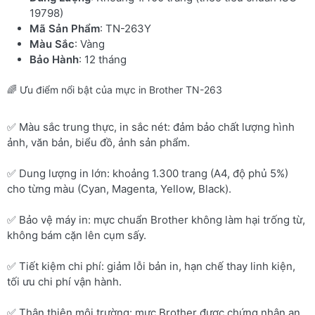
19798)
Mã Sản Phẩm
: TN-263Y
Màu Sắc
: Vàng
Bảo Hành
: 12 tháng
🌈 Ưu điểm nổi bật của mực in Brother TN-263
✅ Màu sắc trung thực, in sắc nét: đảm bảo chất lượng hình
ảnh, văn bản, biểu đồ, ảnh sản phẩm.
✅ Dung lượng in lớn: khoảng 1.300 trang (A4, độ phủ 5%)
cho từng màu (Cyan, Magenta, Yellow, Black).
✅ Bảo vệ máy in: mực chuẩn Brother không làm hại trống từ,
không bám cặn lên cụm sấy.
✅ Tiết kiệm chi phí: giảm lỗi bản in, hạn chế thay linh kiện,
tối ưu chi phí vận hành.
✅ Thân thiện môi trường: mực Brother được chứng nhận an