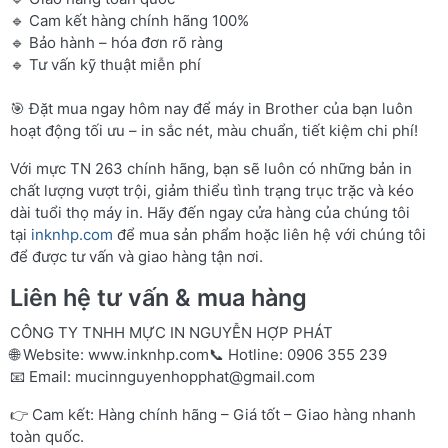
🔹 Cam kết hàng chính hãng 100%
🔹 Bảo hành – hóa đơn rõ ràng
🔹 Tư vấn kỹ thuật miễn phí
🎯 Đặt mua ngay hôm nay để máy in Brother của bạn luôn
hoạt động tối ưu – in sắc nét, màu chuẩn, tiết kiệm chi phí!
Với mực TN 263 chính hãng, bạn sẽ luôn có những bản in
chất lượng vượt trội, giảm thiểu tình trạng trục trặc và kéo
dài tuổi thọ máy in. Hãy đến ngay cửa hàng của chúng tôi
tại
inknhp.com
để mua sản phẩm hoặc liên hệ với chúng tôi
để được tư vấn và giao hàng tận nơi.
Liên hệ tư vấn & mua hàng
CÔNG TY TNHH MỰC IN NGUYỄN HỢP PHÁT
🌐 Website:
www.inknhp.com
📞 Hotline: 0906 355 239
📧 Email:
mucinnguyenhopphat@gmail.com
👉 Cam kết: Hàng chính hãng – Giá tốt – Giao hàng nhanh
toàn quốc.