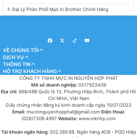
Đại Lý Phân Phối Mực In Brother Chính Hãng
VỀ CHÚNG TÔI
DỊCH VỤ
THÔNG TIN
HỖ TRỢ KHÁCH HÀNG
CÔNG TY TNHH MỰC IN NGUYỄN HỢP PHÁT
Mã số doanh nghiệp:
0317923409
Địa chỉ:
668/48B Quốc lộ 13, Phường Hiệp Bình, Thành phố Hồ
Chí Minh, Việt Nam
Giấy chứng nhận đăng ký kinh doanh cấp ngày 10/07/2023
Email:
mucinnguyenhopphat@gmail.com
Điện thoại:
(028)7308.4997
Website:
www.inknhp.com
Tài khoản ngân hàng:
502.289.88. Ngân hàng ACB - PGD Hiệp