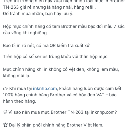
Trên thị trường hiện nay xuất hiện nhiều loại mực in Brother
TN-263 giá rẻ nhưng là hàng nhái, hàng refill.
Để tránh mua nhầm, bạn hãy lưu ý:
Hộp mực chính hãng có tem Brother màu bạc đổi màu 7 sắc
cầu vồng khi nghiêng.
Bao bì in rõ nét, có mã QR kiểm tra xuất xứ.
Trên hộp có số series trùng khớp với thân hộp mực.
Mực chính hãng khi in không có vệt đen, không lem màu,
không mùi lạ.
👉 Khi mua tại
inknhp.com
, khách hàng luôn được cam kết
100% hàng chính hãng Brother và có hóa đơn VAT – bảo
hành theo hãng.
🛒 Vì sao nên mua mực Brother TN-263 tại inknhp.com?
🏆 Đại lý phân phối chính hãng Brother Việt Nam.