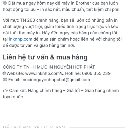
🎯 Đặt mua ngay hôm nay để máy in Brother của bạn luôn
hoạt động tối ưu – in sắc nét, màu chuẩn, tiết kiệm chi phí!
Với mực TN 263 chính hãng, bạn sẽ luôn có những bản in
chất lượng vượt trội, giảm thiểu tình trạng trục trặc và kéo
dài tuổi thọ máy in. Hãy đến ngay cửa hàng của chúng tôi
tại
inknhp.com
để mua sản phẩm hoặc liên hệ với chúng tôi
để được tư vấn và giao hàng tận nơi.
Liên hệ tư vấn & mua hàng
CÔNG TY TNHH MỰC IN NGUYỄN HỢP PHÁT
🌐 Website:
www.inknhp.com
📞 Hotline: 0906 355 239
📧 Email:
mucinnguyenhopphat@gmail.com
👉 Cam kết: Hàng chính hãng – Giá tốt – Giao hàng nhanh
toàn quốc.
ĐỂ LẠI NHẬN XÉT CỦA BẠN