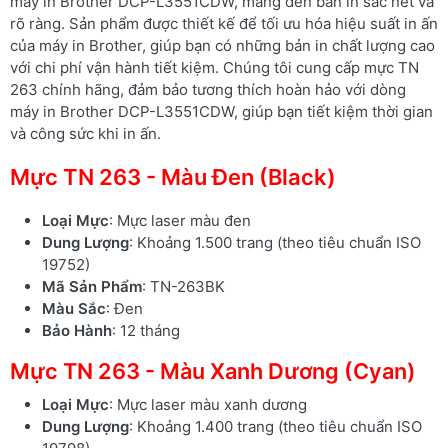
máy in Brother DCP-L3551CDW, mang đến bản in sắc nét và
rõ ràng. Sản phẩm được thiết kế để tối ưu hóa hiệu suất in ấn
của máy in Brother, giúp bạn có những bản in chất lượng cao
với chi phí vận hành tiết kiệm. Chúng tôi cung cấp mực TN
263 chính hãng, đảm bảo tương thích hoàn hảo với dòng
máy in Brother DCP-L3551CDW, giúp bạn tiết kiệm thời gian
và công sức khi in ấn.
Mực TN 263 - Màu Đen (Black)
Loại Mực
: Mực laser màu đen
Dung Lượng
: Khoảng 1.500 trang (theo tiêu chuẩn ISO
19752)
Mã Sản Phẩm
: TN-263BK
Màu Sắc
: Đen
Bảo Hành
: 12 tháng
Mực TN 263 - Màu Xanh Dương (Cyan)
Loại Mực
: Mực laser màu xanh dương
Dung Lượng
: Khoảng 1.400 trang (theo tiêu chuẩn ISO