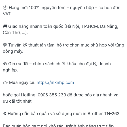
📦 Hàng mới 100%, nguyên tem – nguyên hộp – có hóa đơn
VAT.
🚚 Giao hàng nhanh toàn quốc (Hà Nội, TP.HCM, Đà Nẵng,
Cần Thơ, …).
💬 Tư vấn kỹ thuật tận tâm, hỗ trợ chọn mực phù hợp với từng
dòng máy.
🎁 Giá ưu đãi – chính sách chiết khấu cho đại lý, doanh
nghiệp.
👉 Mua ngay tại:
https://inknhp.com
hoặc gọi Hotline: 0906 355 239 để được báo giá nhanh và
ưu đãi tốt nhất.
⚙️ Hướng dẫn bảo quản và sử dụng mực in Brother TN-263
Bảo quản hộp mực nơi khô ráo, tránh ánh nắng trực tiếp.