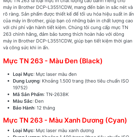
Mực TN 263 là loại mực in chất lượng cao dành riêng cho
máy in Brother DCP-L3551CDW, mang đến bản in sắc nét và
rõ ràng. Sản phẩm được thiết kế để tối ưu hóa hiệu suất in ấn
của máy in Brother, giúp bạn có những bản in chất lượng cao
với chi phí vận hành tiết kiệm. Chúng tôi cung cấp mực TN
263 chính hãng, đảm bảo tương thích hoàn hảo với dòng
máy in Brother DCP-L3551CDW, giúp bạn tiết kiệm thời gian
và công sức khi in ấn.
Mực TN 263 - Màu Đen (Black)
Loại Mực
: Mực laser màu đen
Dung Lượng
: Khoảng 1.500 trang (theo tiêu chuẩn ISO
19752)
Mã Sản Phẩm
: TN-263BK
Màu Sắc
: Đen
Bảo Hành
: 12 tháng
Mực TN 263 - Màu Xanh Dương (Cyan)
Loại Mực
: Mực laser màu xanh dương