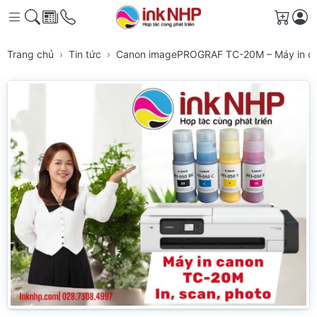
Giỏ h
Trang chủ
Tin tức
Canon imagePROGRAF TC-20M – Máy in đa n