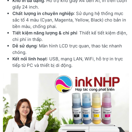
Khổ in đa dạng
: Hỗ trợ khổ giấy A4 đến A1, in trên cuộn
giấy 24 inch.
Chất lượng in chuyên nghiệp
: Sử dụng hệ thống mực
sắc tố 4 màu (Cyan, Magenta, Yellow, Black) cho bản in
bền màu, chống phai.
Tiết kiệm năng lượng & chi phí
: Thiết kế tiết kiệm điện,
chi phí in thấp.
Dễ sử dụng
: Màn hình LCD trực quan, thao tác nhanh
chóng.
Kết nối linh hoạt
: USB, mạng LAN, WiFi, hỗ trợ in trực
tiếp từ PC và thiết bị di động.