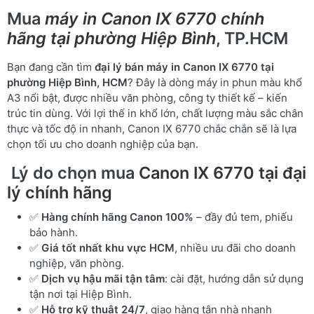
Mua
máy in Canon IX 6770 chính
hãng tại phường Hiệp Bình
, TP.HCM
Bạn đang cần tìm
đại lý bán máy in Canon IX 6770 tại
phường Hiệp Bình, HCM
? Đây là dòng máy in phun màu khổ
A3 nổi bật, được nhiều văn phòng, công ty thiết kế – kiến
trúc tin dùng. Với lợi thế in khổ lớn, chất lượng màu sắc chân
thực và tốc độ in nhanh, Canon IX 6770 chắc chắn sẽ là lựa
chọn tối ưu cho doanh nghiệp của bạn.
Lý do chọn mua
Canon IX 6770 tại đại
lý chính hãng
✅
Hàng chính hãng Canon 100%
– đầy đủ tem, phiếu
bảo hành.
✅
Giá tốt nhất khu vực HCM
, nhiều ưu đãi cho doanh
nghiệp, văn phòng.
✅
Dịch vụ hậu mãi tận tâm
: cài đặt, hướng dẫn sử dụng
tận nơi tại Hiệp Bình.
✅
Hỗ trợ kỹ thuật 24/7
, giao hàng tận nhà nhanh