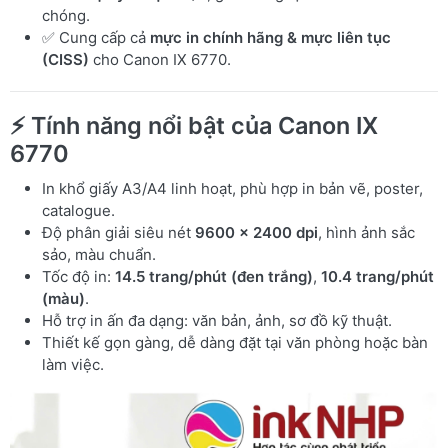
chóng.
✅ Cung cấp cả
mực in chính hãng & mực liên tục
(CISS)
cho Canon IX 6770.
⚡ Tính năng nổi bật của Canon IX
6770
In khổ giấy A3/A4 linh hoạt, phù hợp in bản vẽ, poster,
catalogue.
Độ phân giải siêu nét
9600 x 2400 dpi
, hình ảnh sắc
sảo, màu chuẩn.
Tốc độ in:
14.5 trang/phút (đen trắng)
,
10.4 trang/phút
(màu)
.
Hỗ trợ in ấn đa dạng: văn bản, ảnh, sơ đồ kỹ thuật.
Thiết kế gọn gàng, dễ dàng đặt tại văn phòng hoặc bàn
làm việc.