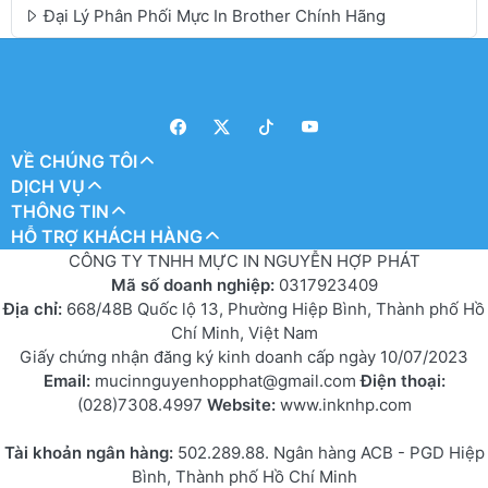
Đại Lý Phân Phối Mực In Brother Chính Hãng
VỀ CHÚNG TÔI
DỊCH VỤ
THÔNG TIN
HỖ TRỢ KHÁCH HÀNG
CÔNG TY TNHH MỰC IN NGUYỄN HỢP PHÁT
Mã số doanh nghiệp:
0317923409
Địa chỉ:
668/48B Quốc lộ 13, Phường Hiệp Bình, Thành phố Hồ
Chí Minh, Việt Nam
Giấy chứng nhận đăng ký kinh doanh cấp ngày 10/07/2023
Email:
mucinnguyenhopphat@gmail.com
Điện thoại:
(028)7308.4997
Website:
www.inknhp.com
Tài khoản ngân hàng:
502.289.88. Ngân hàng ACB - PGD Hiệp
Bình, Thành phố Hồ Chí Minh