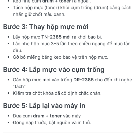
Kéo nhẹ cụm
drum + toner
ra ngoài.
Tách hộp mực (toner) khỏi cụm trống (drum) bằng cách
nhấn giữ chốt màu xanh.
Bước 3: Thay hộp mực mới
Lấy hộp mực
TN-2385 mới
ra khỏi bao bì.
Lắc nhẹ hộp mực 3–5 lần theo chiều ngang để mực tản
đều.
Gỡ bỏ miếng băng keo bảo vệ trên hộp mực.
Bước 4: Lắp mực vào cụm trống
Gắn hộp mực mới vào trống
DR-2385
cho đến khi nghe
“tách”.
Kiểm tra chốt khóa đã cố định chắc chắn.
Bước 5: Lắp lại vào máy in
Đưa cụm
drum + toner
vào máy.
Đóng nắp trước, bật nguồn và in thử.