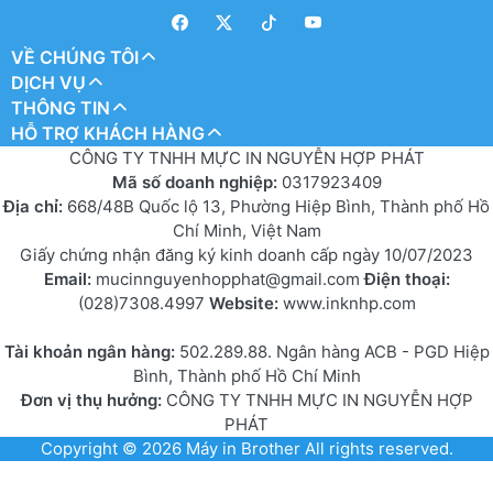
VỀ CHÚNG TÔI
DỊCH VỤ
THÔNG TIN
HỖ TRỢ KHÁCH HÀNG
CÔNG TY TNHH MỰC IN NGUYỄN HỢP PHÁT
Mã số doanh nghiệp:
0317923409
Địa chỉ:
668/48B Quốc lộ 13, Phường Hiệp Bình, Thành phố Hồ
Chí Minh, Việt Nam
Giấy chứng nhận đăng ký kinh doanh cấp ngày 10/07/2023
Email:
mucinnguyenhopphat@gmail.com
Điện thoại:
(028)7308.4997
Website:
www.inknhp.com
Tài khoản ngân hàng:
502.289.88. Ngân hàng ACB - PGD Hiệp
Bình, Thành phố Hồ Chí Minh
Đơn vị thụ hưởng:
CÔNG TY TNHH MỰC IN NGUYỄN HỢP
PHÁT
Copyright © 2026
Máy in Brother
All rights reserved.